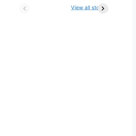
किसे कहते है? परिभाषा,
ज्योतिर्लिंग | नाम, स्थान एवं
View all stories
भेद एवं उदाहरण
स्तुति मंत्र