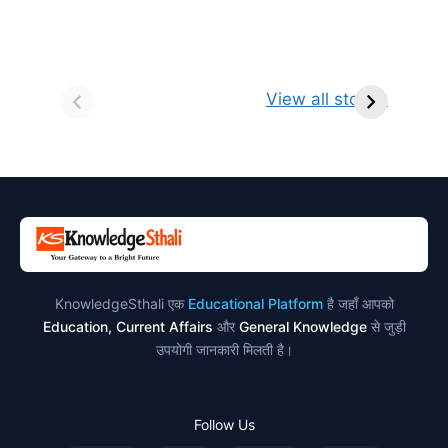
सर्वनाम (Pronoun)
भगवान शिव के 12
प
किसे कहते है?
ज्योतिर्लिंग | नाम,
व
View all stories
परिभाषा, भेद एवं
स्थान एवं स्तुति मंत्र
उदाहरण
KnowledgeSthali एक
Educational Platform
है जहाँ आपको
Education, Current Affairs
और
General Knowledge
से जुड़ी
उपयोगी जानकारी मिलती है।
Follow Us