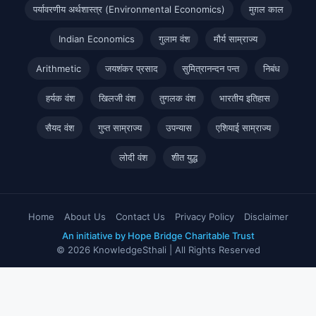
पर्यावरणीय अर्थशास्त्र (Environmental Economics)
मुग़ल काल
Indian Economics
गुलाम वंश
मौर्य साम्राज्य
Arithmetic
जयशंकर प्रसाद
सुमित्रानन्दन पन्त
निबंध
हर्यक वंश
खिलजी वंश
तुगलक वंश
भारतीय इतिहास
सैयद वंश
गुप्त साम्राज्य
उपन्यास
एशियाई साम्राज्य
लोदी वंश
शीत युद्ध
Home
About Us
Contact Us
Privacy Policy
Disclaimer
An initiative by Hope Bridge Charitable Trust
© 2026 KnowledgeSthali | All Rights Reserved