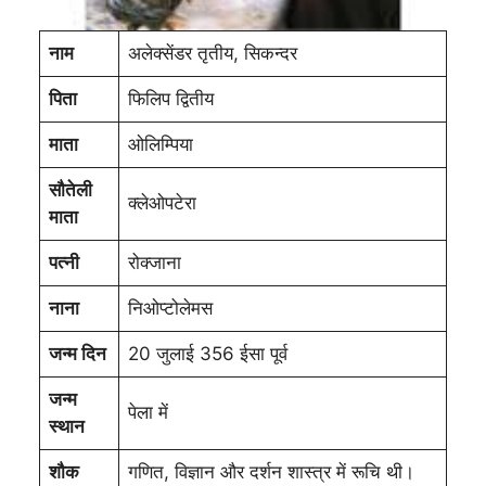
नाम
अलेक्सेंडर तृतीय, सिकन्दर
पिता
फिलिप द्वितीय
माता
ओलिम्पिया
सौतेली
क्लेओपटेरा
माता
पत्नी
रोक्जाना
नाना
निओप्टोलेमस
जन्म दिन
20 जुलाई 356 ईसा पूर्व
जन्म
पेला में
स्थान
शौक
गणित, विज्ञान और दर्शन शास्त्र में रूचि थी।