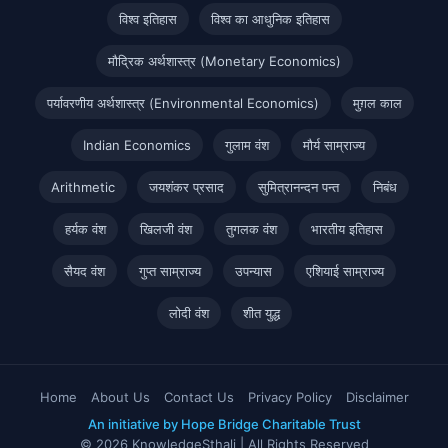
विश्व इतिहास
विश्व का आधुनिक इतिहास
मौद्रिक अर्थशास्त्र (Monetary Economics)
पर्यावरणीय अर्थशास्त्र (Environmental Economics)
मुग़ल काल
Indian Economics
गुलाम वंश
मौर्य साम्राज्य
Arithmetic
जयशंकर प्रसाद
सुमित्रानन्दन पन्त
निबंध
हर्यक वंश
खिलजी वंश
तुगलक वंश
भारतीय इतिहास
सैयद वंश
गुप्त साम्राज्य
उपन्यास
एशियाई साम्राज्य
लोदी वंश
शीत युद्ध
Home
About Us
Contact Us
Privacy Policy
Disclaimer
An initiative by Hope Bridge Charitable Trust
© 2026 KnowledgeSthali | All Rights Reserved