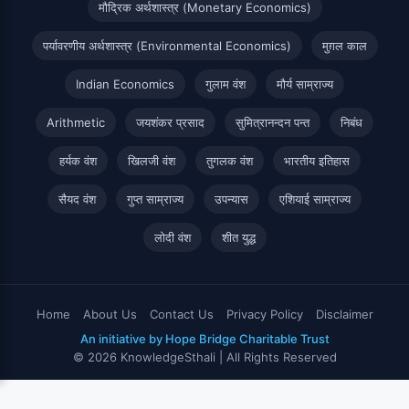
मौद्रिक अर्थशास्त्र (Monetary Economics)
पर्यावरणीय अर्थशास्त्र (Environmental Economics)
मुग़ल काल
Indian Economics
गुलाम वंश
मौर्य साम्राज्य
Arithmetic
जयशंकर प्रसाद
सुमित्रानन्दन पन्त
निबंध
हर्यक वंश
खिलजी वंश
तुगलक वंश
भारतीय इतिहास
सैयद वंश
गुप्त साम्राज्य
उपन्यास
एशियाई साम्राज्य
लोदी वंश
शीत युद्ध
Home
About Us
Contact Us
Privacy Policy
Disclaimer
An initiative by Hope Bridge Charitable Trust
© 2026 KnowledgeSthali | All Rights Reserved