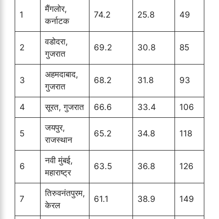
मैंगलोर,
1
74.2
25.8
49
कर्नाटक
वडोदरा,
2
69.2
30.8
85
गुजरात
अहमदाबाद,
3
68.2
31.8
93
गुजरात
4
सूरत, गुजरात
66.6
33.4
106
जयपुर,
5
65.2
34.8
118
राजस्थान
नवी मुंबई,
6
63.5
36.8
126
महाराष्ट्र
तिरुवनंतपुरम,
7
61.1
38.9
149
केरल