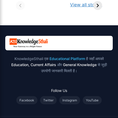
किसे कहते है?
ज्योतिर्लिंग | नाम,
व
View all stories
परिभाषा, भेद एवं
स्थान एवं स्तुति मंत्र
उदाहरण
KnowledgeSthali एक
Educational Platform
है जहाँ आपको
Education, Current Affairs
और
General Knowledge
से जुड़ी
उपयोगी जानकारी मिलती है।
Follow Us
Facebook
Twitter
Instagram
YouTube