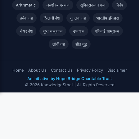
Arithmetic
जयशंकर प्रसाद
सुमित्रानन्दन पन्त
निबंध
हर्यक वंश
खिलजी वंश
तुगलक वंश
भारतीय इतिहास
सैयद वंश
गुप्त साम्राज्य
उपन्यास
एशियाई साम्राज्य
लोदी वंश
शीत युद्ध
Home
About Us
Contact Us
Privacy Policy
Disclaimer
An initiative by Hope Bridge Charitable Trust
© 2026 KnowledgeSthali | All Rights Reserved