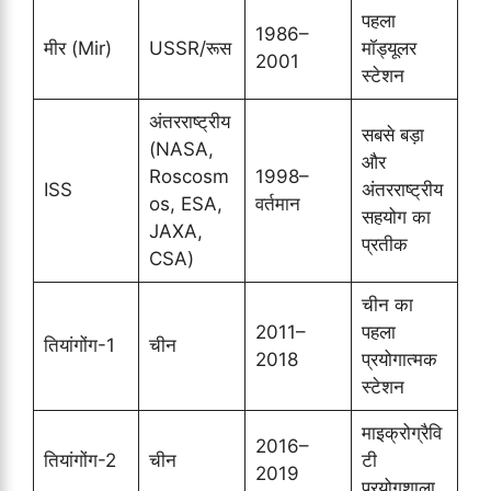
पहला
1986–
मीर (Mir)
USSR/रूस
मॉड्यूलर
2001
स्टेशन
अंतरराष्ट्रीय
सबसे बड़ा
(NASA,
और
Roscosm
1998–
ISS
अंतरराष्ट्रीय
os, ESA,
वर्तमान
सहयोग का
JAXA,
प्रतीक
CSA)
चीन का
2011–
पहला
तियांगोंग-1
चीन
2018
प्रयोगात्मक
स्टेशन
माइक्रोग्रैवि
2016–
तियांगोंग-2
चीन
टी
2019
प्रयोगशाला