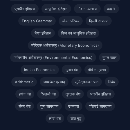
प्राचीन इतिहास
आधुनिक इतिहास
गोदान उपन्यास
कहानी
English Grammar
जीवन परिचय
दिल्ली सल्तनत
विश्व इतिहास
विश्व का आधुनिक इतिहास
मौद्रिक अर्थशास्त्र (Monetary Economics)
पर्यावरणीय अर्थशास्त्र (Environmental Economics)
मुग़ल काल
Indian Economics
गुलाम वंश
मौर्य साम्राज्य
Arithmetic
जयशंकर प्रसाद
सुमित्रानन्दन पन्त
निबंध
हर्यक वंश
खिलजी वंश
तुगलक वंश
भारतीय इतिहास
सैयद वंश
गुप्त साम्राज्य
उपन्यास
एशियाई साम्राज्य
लोदी वंश
शीत युद्ध