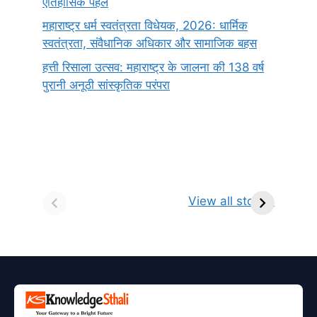
ऐतिहासिक पहल
महाराष्ट्र धर्म स्वतंत्रता विधेयक, 2026: धार्मिक
स्वतंत्रता, संवैधानिक अधिकार और सामाजिक बहस
हत्ती रिसाला उत्सव: महाराष्ट्र के जालना की 138 वर्ष
पुरानी अनूठी सांस्कृतिक परंपरा
सर्वनाम (Pronoun)
भगवान शिव के 12
प
किसे कहते है?
ज्योतिर्लिंग | नाम,
व
View all stories
परिभाषा, भेद एवं
स्थान एवं स्तुति मंत्र
उदाहरण