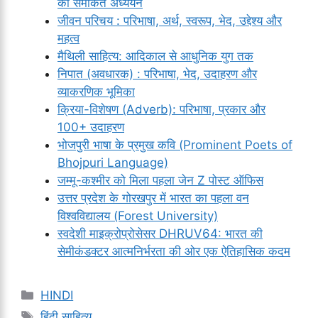
का समेकित अध्ययन
जीवन परिचय : परिभाषा, अर्थ, स्वरूप, भेद, उद्देश्य और
महत्व
मैथिली साहित्य: आदिकाल से आधुनिक युग तक
निपात (अवधारक) : परिभाषा, भेद, उदाहरण और
व्याकरणिक भूमिका
क्रिया-विशेषण (Adverb): परिभाषा, प्रकार और
100+ उदाहरण
भोजपुरी भाषा के प्रमुख कवि (Prominent Poets of
Bhojpuri Language)
जम्मू-कश्मीर को मिला पहला जेन Z पोस्ट ऑफिस
उत्तर प्रदेश के गोरखपुर में भारत का पहला वन
विश्वविद्यालय (Forest University)
स्वदेशी माइक्रोप्रोसेसर DHRUV64: भारत की
सेमीकंडक्टर आत्मनिर्भरता की ओर एक ऐतिहासिक कदम
Categories
HINDI
Tags
हिंदी साहित्य