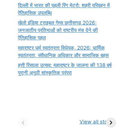
दिल्ली में भारत की पहली रिंग मेट्रो: शहरी परिवहन में
ऐतिहासिक उपलब्धि
खेलो इंडिया ट्राइबल गेम्स छत्तीसगढ़ 2026:
जनजातीय प्रतिभाओं को राष्ट्रीय मंच देने की
ऐतिहासिक पहल
महाराष्ट्र धर्म स्वतंत्रता विधेयक, 2026: धार्मिक
स्वतंत्रता, संवैधानिक अधिकार और सामाजिक बहस
हत्ती रिसाला उत्सव: महाराष्ट्र के जालना की 138 वर्ष
पुरानी अनूठी सांस्कृतिक परंपरा
सर्वनाम (Pronoun)
भगवान शिव के 12
प
किसे कहते है?
ज्योतिर्लिंग | नाम,
व
View all stories
परिभाषा, भेद एवं
स्थान एवं स्तुति मंत्र