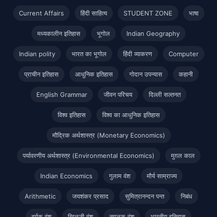
Current Affairs
हिंदी साहित्य
STUDENT ZONE
भाषा
मध्यकालीन इतिहास
भूगोल
Indian Geography
Indian polity
भारत का भूगोल
हिंदी व्याकरण
Computer
प्राचीन इतिहास
आधुनिक इतिहास
गोदान उपन्यास
कहानी
English Grammar
जीवन परिचय
दिल्ली सल्तनत
विश्व इतिहास
विश्व का आधुनिक इतिहास
मौद्रिक अर्थशास्त्र (Monetary Economics)
पर्यावरणीय अर्थशास्त्र (Environmental Economics)
मुग़ल काल
Indian Economics
गुलाम वंश
मौर्य साम्राज्य
Arithmetic
जयशंकर प्रसाद
सुमित्रानन्दन पन्त
निबंध
हर्यक वंश
खिलजी वंश
तुगलक वंश
भारतीय इतिहास