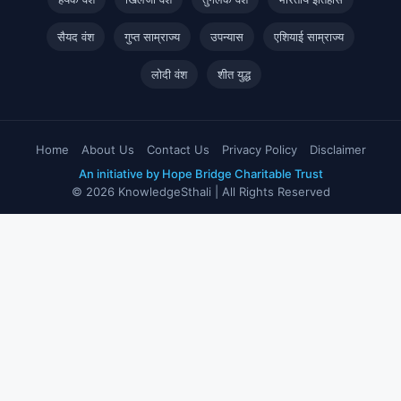
सैयद वंश
गुप्त साम्राज्य
उपन्यास
एशियाई साम्राज्य
लोदी वंश
शीत युद्ध
Home
About Us
Contact Us
Privacy Policy
Disclaimer
An initiative by Hope Bridge Charitable Trust
© 2026 KnowledgeSthali | All Rights Reserved