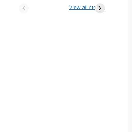
किसे कहते है? परिभाषा,
ज्योतिर्लिंग | नाम, स्थान एवं
View all stories
भेद एवं उदाहरण
स्तुति मंत्र