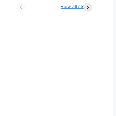
किसे कहते है? परिभाषा,
ज्योतिर्लिंग | नाम, स्थान एवं
View all stories
भेद एवं उदाहरण
स्तुति मंत्र