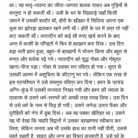
था। वह मातृ-भावना का जीता-जागता बालक पाकर अब गुड़ियों से
सन्तुष्ट न हो सकती थी। उसी के घर के पिछवाड़े जहाँ किसी
ज़माने में उसकी बरदौर थी, होरी के खँडहर में सिलिया अपना एक
फूस का झोपड़ा डालकर रहने लगी थी। होरी के घर में उम्र तो नहीं
कट सकती थी। मातादीन को कई सौ रुपए ख़र्च करने के बाद
अन्त में काशी के पण्डितों ने फिर से ब्राह्मण बना दिया। उस दिन
बड़ा भारी हवन हुआ, बहुत-से ब्राह्मणों ने भोजन किया और बहुत से
मन्त्र और श्लोक पढ़े गये। मातादीन को शुद्ध गोबर और गोमूत्र
खाना-पीना पड़ा। गोबर से उसका मन पवित्र हो गया। मूत्र से
उसकी आत्मा में अशुचिता के कीटाणु मर गये। लेकिन एक तरह से
इस प्रायश्चित ने उसे सचमुच पवित्र कर दिया। हवन के प्रचंड
अग्नि-कुंड में उसकी मानवता निखर गयी और हवन की ज्वाला के
प्रकाश से उसने धर्म-स्तम्भों को अच्छी तरह परख लिया। उस दिन
से उसे धर्म के नाम से चिढ़ हो गयी। उसने जनेऊ उतार फेंका और
पुरोहिती को गंगा में डुबा दिया। अब वह पक्का खेतिहर था। उसने
यह भी देखा कि यद्यपि विद्वानों ने उसका ब्राह्मणत्व स्वीकार कर
लिया; लेकिन जनता अब भी उसके हाथ का पानी नहीं पीती, उससे
मुहूर्त पूछती है, साइत और लग्न का विचार करवाती है, उसे पर्व के