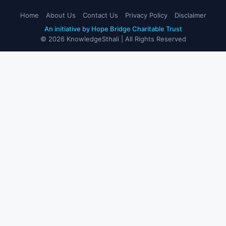
Home
About Us
Contact Us
Privacy Policy
Disclaimer
An initiative by Hope Bridge Charitable Trust
© 2026 KnowledgeSthali | All Rights Reserved