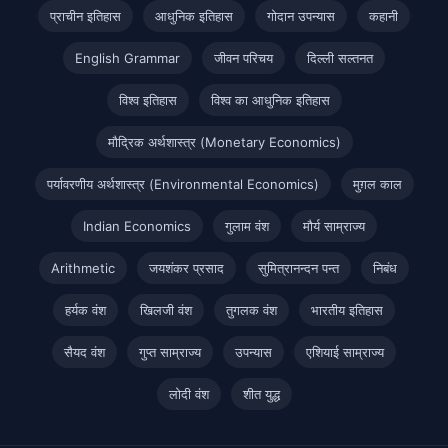
प्राचीन इतिहास
आधुनिक इतिहास
गोदान उपन्यास
कहानी
English Grammar
जीवन परिचय
दिल्ली सल्तनत
विश्व इतिहास
विश्व का आधुनिक इतिहास
मौद्रिक अर्थशास्त्र (Monetary Economics)
पर्यावरणीय अर्थशास्त्र (Environmental Economics)
मुग़ल काल
Indian Economics
गुलाम वंश
मौर्य साम्राज्य
Arithmetic
जयशंकर प्रसाद
सुमित्रानन्दन पन्त
निबंध
हर्यक वंश
खिलजी वंश
तुगलक वंश
भारतीय इतिहास
सैयद वंश
गुप्त साम्राज्य
उपन्यास
एशियाई साम्राज्य
लोदी वंश
शीत युद्ध