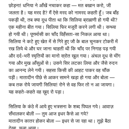
छोड़ना! धनिया ने आँखें नचाकर कहा — मत बखान करो, जी
जलता है। यह मरद है? मैं ऐसे मरद को नामरद कहती हूँ। जब बाँह
पकड़ी थी, तब क्या दूध पीता था कि सिलिया ब्राह्मणी हो गयी थी?
एक महीना बीत गया। सिलिया फिर मजूरी करने लगी थी। सन्ध्या
हो गयी थी। पूणर्मासी का चाँद विहँसता-सा निकल आया था।
सिलिया ने कटे हुए खेत में से गिरे हुए जौ के बाल चुनकर टोकरी में
रख लिये थे और घर जाना चाहती थी कि चाँद पर निगाह पड़ गयी
और दर्द-भरी स्मृतियों का मानो स्रोत खुल गया। अंचल दूध से भींग
गया और मुख आँसुओं से। उसने सिर लटका लिया और जैसे रुदन
का आनन्द लेने गयी। सहसा किसी की आहट पाकर वह चौंक
पड़ी। मातादीन पीछे से आकर सामने खड़ा हो गया और बोला —
कब तक रोये जायगी सिलिया! रोने से वह फिर तो न आ जायगा।
यह कहते-कहते वह ख़ुद रो पड़ा।
सिलिया के कंठे में आये हुए भत्र्सना के शब्द पिघल गये। आवाज़
सँभालकर बोली — तुम आज इधर कैसे आ गये?
मातादीन कातर होकर बोला — इधर से जा रहा था। तुझे बैठा
देखा, चला आया।