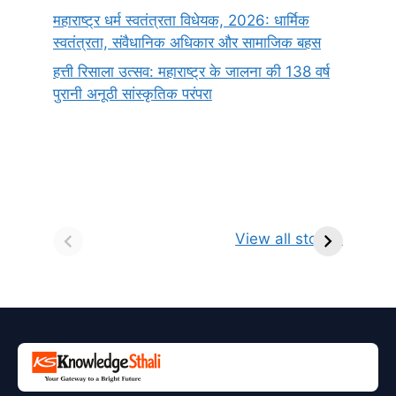
महाराष्ट्र धर्म स्वतंत्रता विधेयक, 2026: धार्मिक
स्वतंत्रता, संवैधानिक अधिकार और सामाजिक बहस
हत्ती रिसाला उत्सव: महाराष्ट्र के जालना की 138 वर्ष
पुरानी अनूठी सांस्कृतिक परंपरा
सर्वनाम (Pronoun)
भगवान शिव के 12
प
किसे कहते है?
ज्योतिर्लिंग | नाम,
व
View all stories
परिभाषा, भेद एवं
स्थान एवं स्तुति मंत्र
उदाहरण