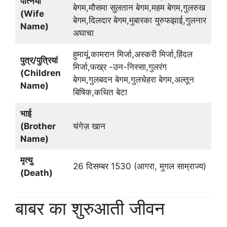
पत्नियाँ
बेगम,मौसमा सुलतान बेगम,महम बेगम,गुलरुख
(Wife
बेगम,दिलदार बेगम,मुबारका युरुफझाई,गुलनार
Name)
अघाचा
हुमायूं,कामरान मिर्जा,अस्करी मिर्जा,हिंदल
पुत्र/पुत्रियां
मिर्जा,फख्र -उन-निस्सा,गुलरंग
(Children
बेगम,गुलबदन बेगम,गुलचेहरा बेगम,अल्तून
Name)
बिषिक,कथित बेटा
भाई
(Brother
चंगेज़ खान
Name)
मृत्यु
26 दिसम्बर 1530 (आगरा, मुगल साम्राज्य)
(Death)
बाबर का शुरुआती जीवन