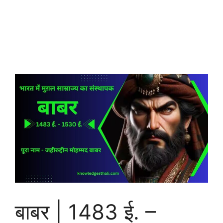
बाबर | 1483 ई. –