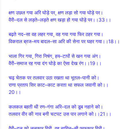
क्षण उछल गया अरि घोड़े पर¸ क्षण लड़ा सो गया घोड़े पर।
वैरी–दल से लड़ते–लड़ते क्षण खड़ा हो गया घोड़े पर।।33।।
बढ़ते नद–सा वह लहर गया¸ वह गया गया फिर ठहर गया।
विकराल ब्रज–मय बादल–सा अरि की सेना पर घहर गया।।18।।
भाला गिर गया¸ गिरा निषंग¸ हय–टापों से खन गया अंग।
वैरी–समाज रह गया दंग घोड़े का ऐसा देख रंग।।19।।
चढ़ चेतक पर तलवार उठा रखता था भूतल–पानी को।
राणा प्रताप सिर काट–काट करता था सफल जवानी को।।
20।।
कलकल बहती थी रण–गंगा अरि–दल को डूब नहाने को।
तलवार वीर की नाव बनी चटपट उस पार लगाने को।।21।।
वैरी–दल को ललकार गिरी¸ वह नागिन–सी फुफकार गिरी।