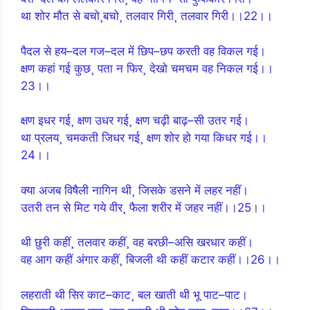
था शोर मौत से बचो¸बचो¸ तलवार गिरी¸ तलवार गिरी।।22।।
पैदल से हय–दल गज–दल में छिप–छप करती वह विकल गई।
क्षण कहां गई कुछ¸ पता न फिर¸ देखो चमचम वह निकल गई।।
23।।
क्षण इधर गई¸ क्षण उधर गई¸ क्षण चढ़ी बाढ़–सी उतर गई।
था प्रलय¸ चमकती जिधर गई¸ क्षण शोर हो गया किधर गई।।
24।।
क्या अजब विषैली नागिन थी¸ जिसके डसने में लहर नहीं।
उतरी तन से मिट गये वीर¸ फैला शरीर में जहर नहीं।।25।।
थी छुरी कहीं¸ तलवार कहीं¸ वह बरछी–असि खरधार कहीं।
वह आग कहीं अंगार कहीं¸ बिजली थी कहीं कटार कहीं।।26।।
लहराती थी सिर काट–काट¸ बल खाती थी भू पाट–पाट।