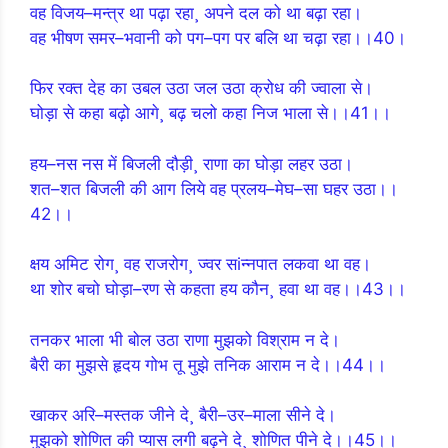
वह विजय–मन्त्र था पढ़ा रहा¸ अपने दल को था बढ़ा रहा।
वह भीषण समर–भवानी को पग–पग पर बलि था चढ़ा रहा।।40।
फिर रक्त देह का उबल उठा जल उठा क्रोध की ज्वाला से।
घोड़ा से कहा बढ़ो आगे¸ बढ़ चलो कहा निज भाला से।।41।।
हय–नस नस में बिजली दौड़ी¸ राणा का घोड़ा लहर उठा।
शत–शत बिजली की आग लिये वह प्रलय–मेघ–सा घहर उठा।।
42।।
क्षय अमिट रोग¸ वह राजरोग¸ ज्वर सiन्नपात लकवा था वह।
था शोर बचो घोड़ा–रण से कहता हय कौन¸ हवा था वह।।43।।
तनकर भाला भी बोल उठा राणा मुझको विश्राम न दे।
बैरी का मुझसे हृदय गोभ तू मुझे तनिक आराम न दे।।44।।
खाकर अरि–मस्तक जीने दे¸ बैरी–उर–माला सीने दे।
मुझको शोणित की प्यास लगी बढ़ने दे¸ शोणित पीने दे।।45।।