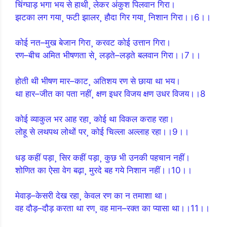
चिंग्घाड़ भगा भय से हाथी¸ लेकर अंकुश पिलवान गिरा।
झटका लग गया¸ फटी झालर¸ हौदा गिर गया¸ निशान गिरा।।6।।
कोई नत–मुख बेजान गिरा¸ करवट कोई उत्तान गिरा।
रण–बीच अमित भीषणता से¸ लड़ते–लड़ते बलवान गिरा।।7।।
होती थी भीषण मार–काट¸ अतिशय रण से छाया था भय।
था हार–जीत का पता नहीं¸ क्षण इधर विजय क्षण उधर विजय।।8
कोई व्याकुल भर आह रहा¸ कोई था विकल कराह रहा।
लोहू से लथपथ लोथों पर¸ कोई चिल्ला अल्लाह रहा।।9।।
धड़ कहीं पड़ा¸ सिर कहीं पड़ा¸ कुछ भी उनकी पहचान नहीं।
शोणित का ऐसा वेग बढ़ा¸ मुरदे बह गये निशान नहीं।।10।।
मेवाड़–केसरी देख रहा¸ केवल रण का न तमाशा था।
वह दौड़–दौड़ करता था रण¸ वह मान–रक्त का प्यासा था।।11।।