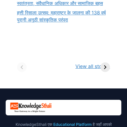
स्वतंत्रता, संवैधानिक अधिकार और सामाजिक बहस
हत्ती रिसाला उत्सव: महाराष्ट्र के जालना की 138 वर्ष
पुरानी अनूठी सांस्कृतिक परंपरा
सर्वनाम (Pronoun)
भगवान शिव के 12
प
किसे कहते है?
ज्योतिर्लिंग | नाम,
व
View all stories
परिभाषा, भेद एवं
स्थान एवं स्तुति मंत्र
उदाहरण
KnowledgeSthali एक
Educational Platform
है जहाँ आपको