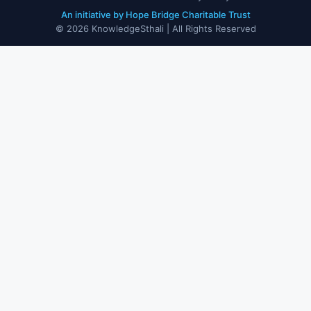
An initiative by Hope Bridge Charitable Trust
© 2026 KnowledgeSthali | All Rights Reserved