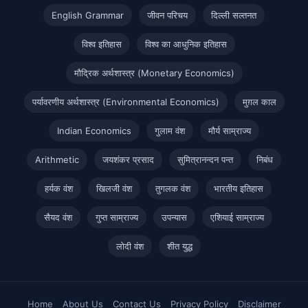
English Grammar
जीवन परिचय
दिल्ली सल्तनत
विश्व इतिहास
विश्व का आधुनिक इतिहास
मौद्रिक अर्थशास्त्र (Monetary Economics)
पर्यावरणीय अर्थशास्त्र (Environmental Economics)
मुग़ल काल
Indian Economics
गुलाम वंश
मौर्य साम्राज्य
Arithmetic
जयशंकर प्रसाद
सुमित्रानन्दन पन्त
निबंध
हर्यक वंश
खिलजी वंश
तुगलक वंश
भारतीय इतिहास
सैयद वंश
गुप्त साम्राज्य
उपन्यास
एशियाई साम्राज्य
लोदी वंश
शीत युद्ध
Home
About Us
Contact Us
Privacy Policy
Disclaimer