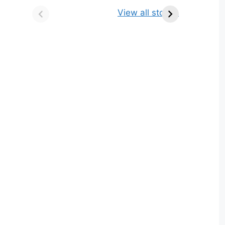
किसे कहते है? परिभाषा,
ज्योतिर्लिंग | नाम, स्थान एवं
View all stories
भेद एवं उदाहरण
स्तुति मंत्र