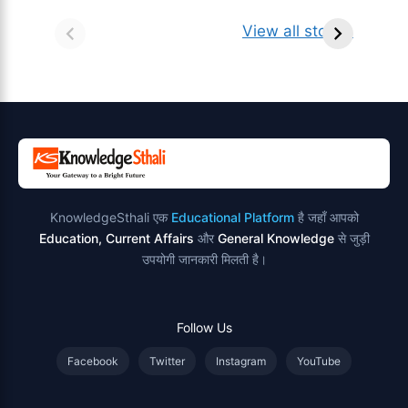
सर्वनाम (Pronoun)
भगवान शिव के 12
प
किसे कहते है?
ज्योतिर्लिंग | नाम,
व
View all stories
परिभाषा, भेद एवं
स्थान एवं स्तुति मंत्र
उदाहरण
KnowledgeSthali एक
Educational Platform
है जहाँ आपको
Education, Current Affairs
और
General Knowledge
से जुड़ी
उपयोगी जानकारी मिलती है।
Follow Us
Facebook
Twitter
Instagram
YouTube