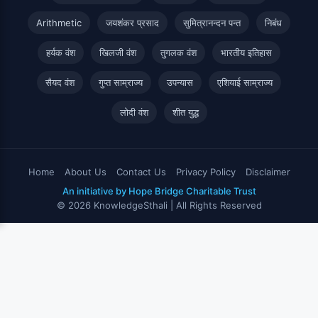
Arithmetic
जयशंकर प्रसाद
सुमित्रानन्दन पन्त
निबंध
हर्यक वंश
खिलजी वंश
तुगलक वंश
भारतीय इतिहास
सैयद वंश
गुप्त साम्राज्य
उपन्यास
एशियाई साम्राज्य
लोदी वंश
शीत युद्ध
Home
About Us
Contact Us
Privacy Policy
Disclaimer
An initiative by Hope Bridge Charitable Trust
© 2026 KnowledgeSthali | All Rights Reserved