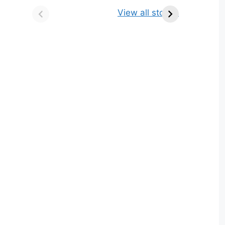
किसे कहते है? परिभाषा,
ज्योतिर्लिंग | नाम, स्थान एवं
View all stories
भेद एवं उदाहरण
स्तुति मंत्र