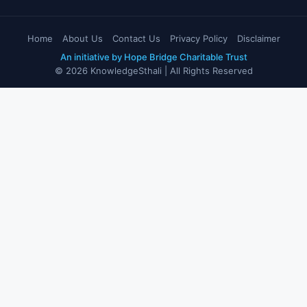
Home
About Us
Contact Us
Privacy Policy
Disclaimer
An initiative by Hope Bridge Charitable Trust
© 2026 KnowledgeSthali | All Rights Reserved