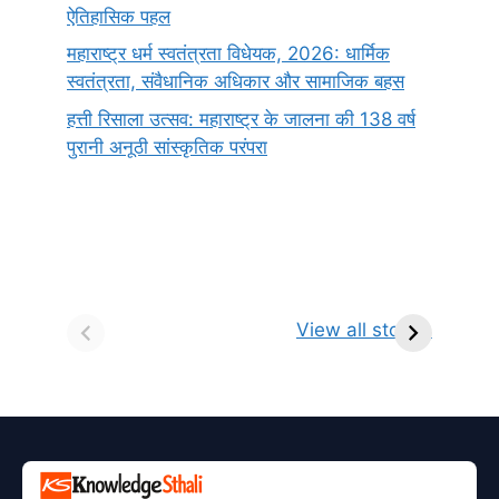
ऐतिहासिक पहल
महाराष्ट्र धर्म स्वतंत्रता विधेयक, 2026: धार्मिक
स्वतंत्रता, संवैधानिक अधिकार और सामाजिक बहस
हत्ती रिसाला उत्सव: महाराष्ट्र के जालना की 138 वर्ष
पुरानी अनूठी सांस्कृतिक परंपरा
सर्वनाम (Pronoun)
भगवान शिव के 12
प
किसे कहते है?
ज्योतिर्लिंग | नाम,
व
View all stories
परिभाषा, भेद एवं
स्थान एवं स्तुति मंत्र
उदाहरण