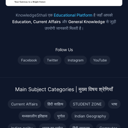
KnowledgeSthali एक
Educational Platform
है जहाँ आपको
Education, Current Affairs
और
General Knowledge
से जुड़ी
उपयोगी जानकारी मिलती है।
Follow Us
Facebook
Twitter
Instagram
YouTube
Main Subject Categories | मुख्य विषय श्रेणियाँ
Current Affairs
हिंदी साहित्य
STUDENT ZONE
भाषा
मध्यकालीन इतिहास
भूगोल
Indian Geography
Indian polity
भारत का भूगोल
हिंदी व्याकरण
Computer