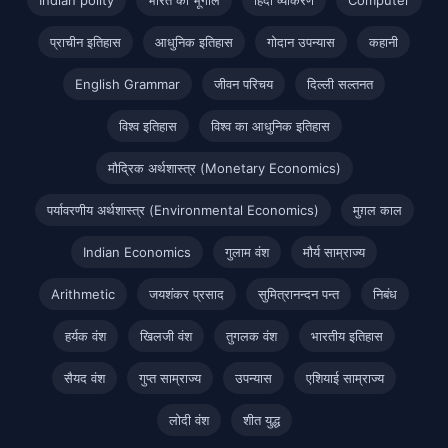
प्राचीन इतिहास
आधुनिक इतिहास
गोदान उपन्यास
कहानी
English Grammar
जीवन परिचय
दिल्ली सल्तनत
विश्व इतिहास
विश्व का आधुनिक इतिहास
मौद्रिक अर्थशास्त्र (Monetary Economics)
पर्यावरणीय अर्थशास्त्र (Environmental Economics)
मुग़ल काल
Indian Economics
गुलाम वंश
मौर्य साम्राज्य
Arithmetic
जयशंकर प्रसाद
सुमित्रानन्दन पन्त
निबंध
हर्यक वंश
खिलजी वंश
तुगलक वंश
भारतीय इतिहास
सैयद वंश
गुप्त साम्राज्य
उपन्यास
एशियाई साम्राज्य
लोदी वंश
शीत युद्ध