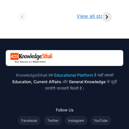
सर्वनाम (Pronoun)
भगवान शिव के 12
प
किसे कहते है?
ज्योतिर्लिंग | नाम,
व
View all stories
परिभाषा, भेद एवं
स्थान एवं स्तुति मंत्र
उदाहरण
KnowledgeSthali एक
Educational Platform
है जहाँ आपको
Education, Current Affairs
और
General Knowledge
से जुड़ी
उपयोगी जानकारी मिलती है।
Follow Us
Facebook
Twitter
Instagram
YouTube