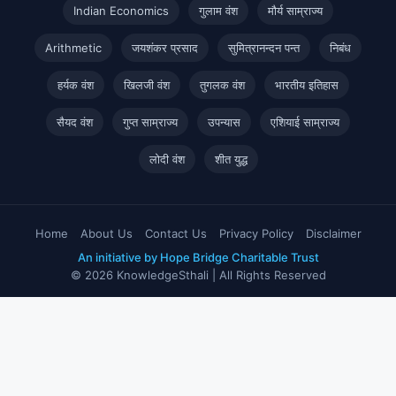
Indian Economics
गुलाम वंश
मौर्य साम्राज्य
Arithmetic
जयशंकर प्रसाद
सुमित्रानन्दन पन्त
निबंध
हर्यक वंश
खिलजी वंश
तुगलक वंश
भारतीय इतिहास
सैयद वंश
गुप्त साम्राज्य
उपन्यास
एशियाई साम्राज्य
लोदी वंश
शीत युद्ध
Home
About Us
Contact Us
Privacy Policy
Disclaimer
An initiative by Hope Bridge Charitable Trust
© 2026 KnowledgeSthali | All Rights Reserved