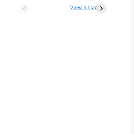
किसे कहते है? परिभाषा,
ज्योतिर्लिंग | नाम, स्थान एवं
View all stories
भेद एवं उदाहरण
स्तुति मंत्र