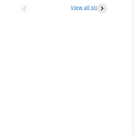
किसे कहते है? परिभाषा,
ज्योतिर्लिंग | नाम, स्थान एवं
View all stories
भेद एवं उदाहरण
स्तुति मंत्र