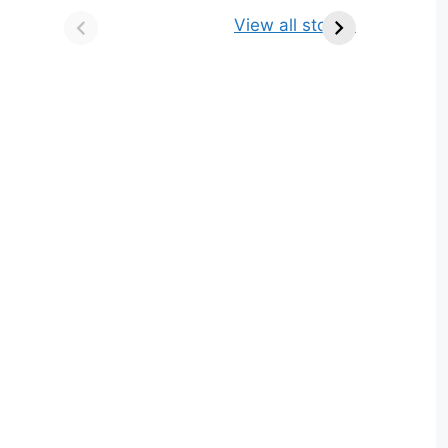
किसे कहते है? परिभाषा,
ज्योतिर्लिंग | नाम, स्थान एवं
View all stories
भेद एवं उदाहरण
स्तुति मंत्र